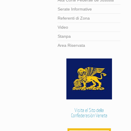
Alta Corte Federae de Justisia
Serate Informative
Referenti di Zona
Video
Stanpa
Area Riservata
Visita el Sito deła
Confederasiòn Veneta