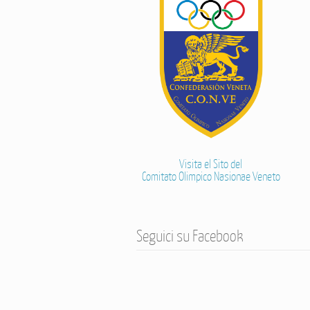
Visita el Sito del
Comitato Olimpico Nasionae Veneto
Seguici su Facebook