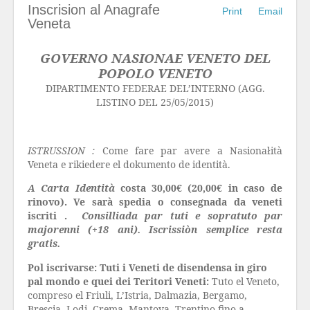
Inscrision al Anagrafe
Print
Email
Veneta
GOVERNO NASIONAE VENETO DEL
POPOLO VENETO
DIPARTIMENTO FEDERAE DEL’INTERNO (AGG.
LISTINO DEL 25/05/2015)
ISTRUSSION :
Come fare par avere a Nasionałità
Veneta e rikiedere el dokumento de identità.
A Carta Identità
costa 30,00€ (20,00€ in caso de
rinovo). Ve sarà spedia o consegnada da veneti
iscriti .
Consilliada par tuti e sopratuto par
majorenni (+18 ani). Iscrissiòn semplice resta
gratis.
Pol iscrivarse: Tuti i Veneti de disendensa in giro
pal mondo e quei dei Teritori Veneti:
Tuto el Veneto,
compreso el Friuli, L’Istria, Dalmazia, Bergamo,
Brescia, Lodi, Crema, Mantova, Trentino fino a