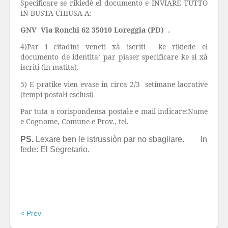
Specificare se rikiedè el documento e INVIARE TUTTO
IN BUSTA CHIUSA A:
GNV
Via Ronchi 62 35010 Loreggia (PD) .
4)Par i citadini veneti xà iscriti
ke rikiede el
documento de identita’ par piaser specificare ke si xà
iscriti (in matita).
5) E pratike vien evase in circa 2/3
setimane laorative
(tempi postałi esclusi)
Par tuta a corispondensa postałe e mail indicare:Nome
e Cognome, Comune e Prov., tel.
PS.
Lexare ben le istrussiòn par no sbagliare.
In
fede: El Segretario.
< Prev