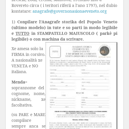
Rovereto circa ( i teritori riferii a l’ano 1797), nel dubio
kontatare:
anagrafe@governonasionaeveneto.org
1)
Conpilare l’Anagrafe storika del Popolo Veneto
(ultimo modeło) in tute e so parti in modo legibiłe
e
TUTTO
in STAMPATELLO MAIUSCOLO ( parkè pi
legibiłe) o con machina da scrivare.
Xe amesa soło ła
FIRMA in corsivo.
A nasionałità xe
VENETA e NO
italiana.
Menda=
soprannome del
cognome, nome,
nickname, xe
facoltativa.
(su PARE e MARE
compiłare
sempre anca se