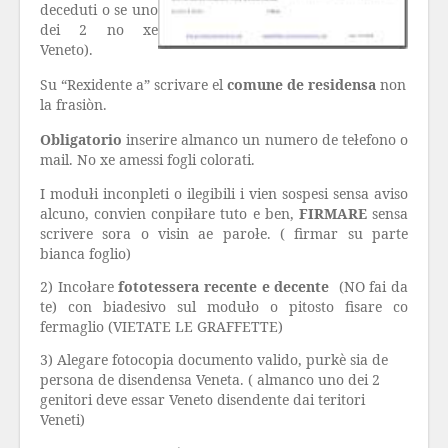
deceduti o se uno
dei 2 no xe
Veneto).
Su “Rexidente a” scrivare el
comune de residensa
non
la frasiòn.
Obligatorio
inserire almanco un numero de tełefono o
mail. No xe amessi fogli colorati.
I modułi inconpleti o ilegibili i vien sospesi sensa aviso
alcuno, convien conpiłare tuto e ben,
FIRMARE
sensa
scrivere sora o visin ae parołe. ( firmar su parte
bianca foglio)
2) Incołare
fototessera recente e decente
(NO fai da
te) con biadesivo sul moduło o pitosto fisare co
fermaglio (VIETATE LE GRAFFETTE)
3) Alegare fotocopia documento valido, purkè sia de
persona de disendensa Veneta. ( almanco uno dei 2
genitori deve essar Veneto disendente dai teritori
Veneti)