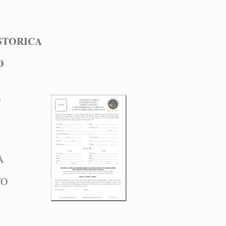
STORICA
O
O
À
TO