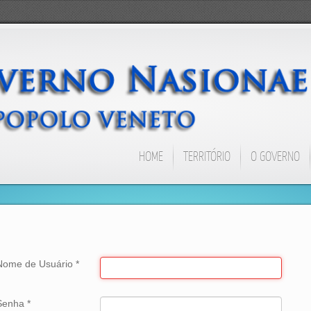
HOME
TERRITÓRIO
O GOVERNO
Nome de Usuário
*
Senha
*